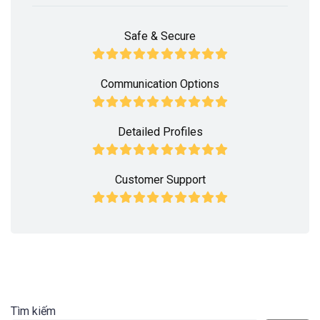
Safe & Secure
Communication Options
Detailed Profiles
Customer Support
Tìm kiếm