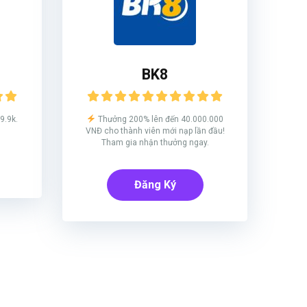
BK8
9.9k.
Thưởng 200% lên đến 40.000.000
VNĐ cho thành viên mới nạp lần đầu!
Tham gia nhận thưởng ngay.
Đăng Ký