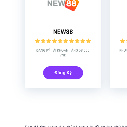
NEW88
ĐĂNG KÝ TÀI KHOẢN TẶNG 58.000
KHUY
VNĐ
Đăng Ký