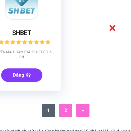
SHBET
ẾN MÃI HOÀN TRẢ 30% THỨ 7 &
CN
Đăng Ký
1
2
»