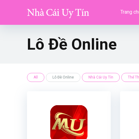
Trang ch
Lô Đề Online
All
Lô Đề Online
Nhà Cái Uy Tín
Thể T