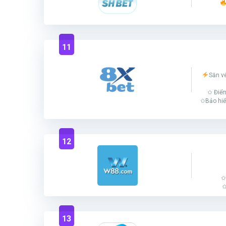
11
Săn v
✩ Điể
✩Bảo hiể
12
✩
✩
13