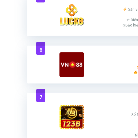
Săn v
✩ Điể
✩Bảo hiể
6
7
Xổ 
N