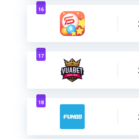
16
17
18