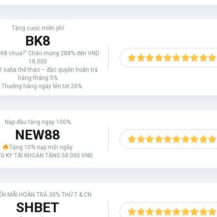
Tặng cược miễn phí
BK8
BK8 chưa?” Chào mừng 288% đến VND
18,000
 saba thể thao – đặc quyền hoàn trả
hàng tháng 5%
Thưởng hàng ngày lên tới 20%
Nạp đầu tặng ngay 100%
NEW88
Tặng 10% nạp mỗi ngày
G KÝ TÀI KHOẢN TẶNG 58.000 VNĐ
N MÃI HOÀN TRẢ 30% THỨ 7 & CN
SHBET