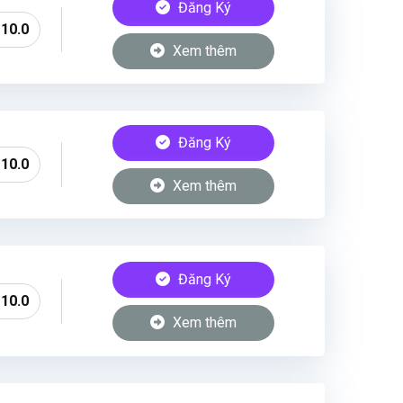
Đăng Ký
10.0
Xem thêm
Đăng Ký
10.0
Xem thêm
Đăng Ký
10.0
Xem thêm