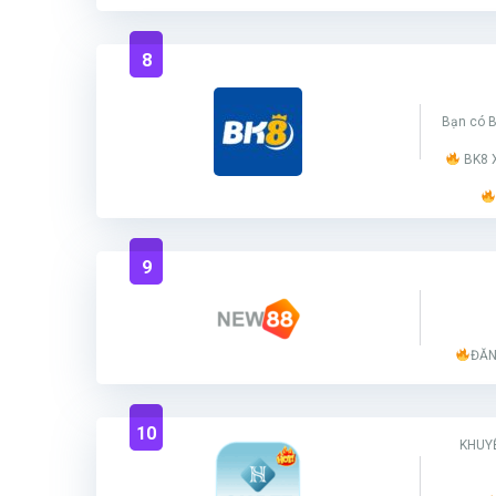
8
Bạn có 
BK8 X
9
ĐĂN
10
KHUYẾ