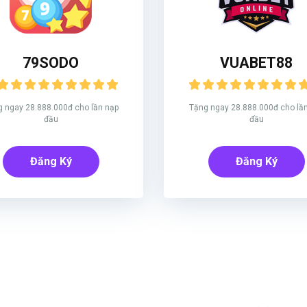
79SODO
VUABET88
 ngay 28.888.000đ cho lần nạp
Tặng ngay 28.888.000đ cho lầ
đầu
đầu
Đăng Ký
Đăng Ký