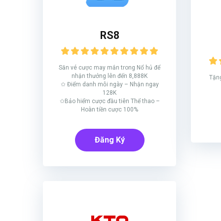
RS8
Săn vé cược may mắn trong Nổ hủ để
nhận thưởng lên đến 8,888K
Tặng
✩ Điểm danh mỗi ngày – Nhận ngay
128K
✩Bảo hiểm cược đầu tiên Thể thao –
Hoàn tiền cược 100%
Đăng Ký