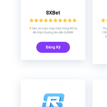
8XBet
Săn vé cược may mắn trong Nổ hủ
Th
để nhận thưởng lên đến 8,888K
100
V
Đăng Ký