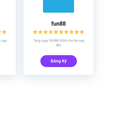
fun88
n nạp
Tặng ngay 28.888.000đ cho lần nạp
đầu
Đăng Ký