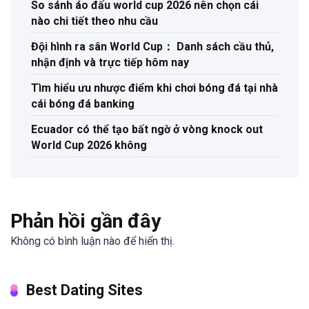
So sánh áo đấu world cup 2026 nên chọn cái
nào chi tiết theo nhu cầu
Đội hình ra sân World Cup： Danh sách cầu thủ,
nhận định và trực tiếp hôm nay
Tìm hiểu ưu nhược điểm khi chơi bóng đá tại nhà
cái bóng đá banking
Ecuador có thể tạo bất ngờ ở vòng knock out
World Cup 2026 không
Phản hồi gần đây
Không có bình luận nào để hiển thị.
Best Dating Sites