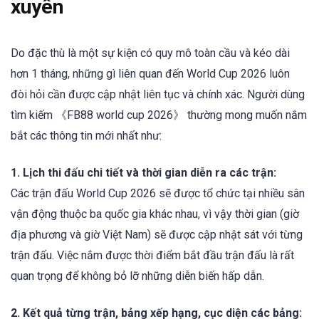
xuyên
Do đặc thù là một sự kiện có quy mô toàn cầu và kéo dài
hơn 1 tháng, những gì liên quan đến World Cup 2026 luôn
đòi hỏi cần được cập nhật liên tục và chính xác. Người dùng
tìm kiếm 《FB88 world cup 2026》 thường mong muốn nắm
bắt các thông tin mới nhất như:
1. Lịch thi đấu chi tiết và thời gian diễn ra các trận:
Các trận đấu World Cup 2026 sẽ được tổ chức tại nhiều sân
vận động thuộc ba quốc gia khác nhau, vì vậy thời gian (giờ
địa phương và giờ Việt Nam) sẽ được cập nhật sát với từng
trận đấu. Việc nắm được thời điểm bắt đầu trận đấu là rất
quan trọng để không bỏ lỡ những diễn biến hấp dẫn.
2. Kết quả từng trận, bảng xếp hạng, cục diện các bảng: