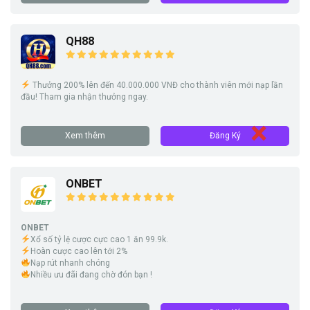
QH88
Thưởng 200% lên đến 40.000.000 VNĐ cho thành viên mới nạp lần
đầu! Tham gia nhận thưởng ngay.
Xem thêm
Đăng Ký
ONBET
ONBET
Xổ số tỷ lệ cược cực cao 1 ăn 99.9k.
Hoàn cược cao lên tới 2%
Nạp rút nhanh chóng
Nhiều ưu đãi đang chờ đón bạn !