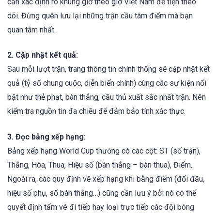
cần xác định rõ khung giờ theo giờ Việt Nam để tiện theo
dõi. Đừng quên lưu lại những trận cầu tâm điểm mà bạn
quan tâm nhất.
2. Cập nhật kết quả:
Sau mỗi lượt trận, trang thông tin chính thống sẽ cập nhật kết
quả (tỷ số chung cuộc, diễn biến chính) cùng các sự kiện nổi
bật như thẻ phạt, bàn thắng, cầu thủ xuất sắc nhất trận. Nên
kiểm tra nguồn tin đa chiều để đảm bảo tính xác thực.
3. Đọc bảng xếp hạng:
Bảng xếp hạng World Cup thường có các cột: ST (số trận),
Thắng, Hòa, Thua, Hiệu số (bàn thắng – bàn thua), Điểm.
Ngoài ra, các quy định về xếp hạng khi bằng điểm (đối đầu,
hiệu số phụ, số bàn thắng…) cũng cần lưu ý bởi nó có thể
quyết định tấm vé đi tiếp hay loại trực tiếp các đội bóng