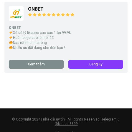
ONBET
ONBET
Xổ số tỷ lệ cược cực cao 1 ăn 99.9k.
Hoàn cược cao lên tới 2%
Nạp rút nhanh chóng
Nhiều ưu đãi đang chờ đón bạn !
Xem thêm
Đăng Ký
© Copyright 2024 | nhà cái uy tín . All Rights Reserved| Telegram：
@Nhacai8899