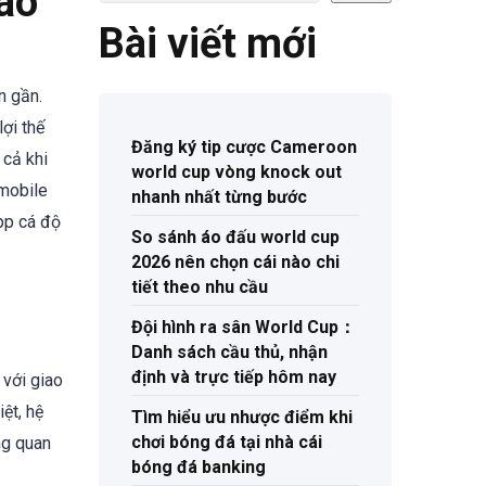
ao
Bài viết mới
n gần.
ợi thế
Đăng ký tip cược Cameroon
 cả khi
world cup vòng knock out
 mobile
nhanh nhất từng bước
app cá độ
So sánh áo đấu world cup
2026 nên chọn cái nào chi
tiết theo nhu cầu
Đội hình ra sân World Cup：
Danh sách cầu thủ, nhận
định và trực tiếp hôm nay
với giao
ệt, hệ
Tìm hiểu ưu nhược điểm khi
chơi bóng đá tại nhà cái
ng quan
bóng đá banking