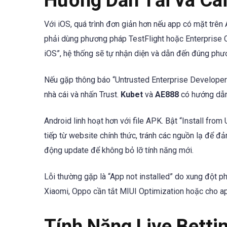
Với iOS, quá trình đơn giản hơn nếu app có mặt trên 
phải dùng phương pháp TestFlight hoặc Enterprise Cer
iOS”, hệ thống sẽ tự nhận diện và dẫn đến đúng phươ
Nếu gặp thông báo “Untrusted Enterprise Developer
nhà cái và nhấn Trust.
Kubet
và
AE888
có hướng dẫn 
Android linh hoạt hơn với file APK. Bật “Install fro
tiếp từ website chính thức, tránh các nguồn lạ để đ
động update để không bỏ lỡ tính năng mới.
Lỗi thường gặp là “App not installed” do xung đột ph
Xiaomi, Oppo cần tắt MIUI Optimization hoặc cho ap
Tính Năng Live Betti