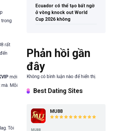
Ecuador có thể tạo bất ngờ
ấp
ở vòng knock out World
Cup 2026 không
 trong
8 rất
Phản hồi gần
 đến
đây
Không có bình luận nào để hiển thị.
KVIP
mới
t mà. Mỗi
Best Dating Sites
MU88
lag. Tôi
MU88