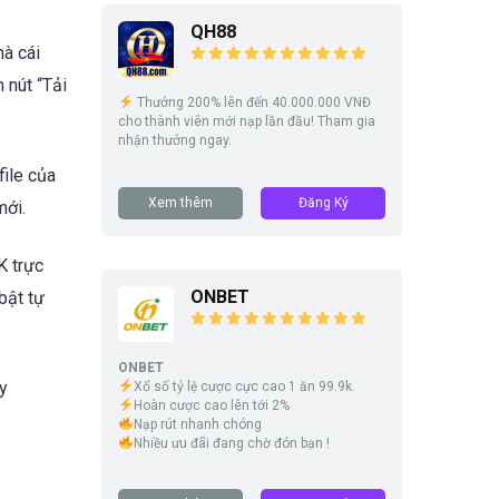
QH88
hà cái
 nút “Tải
Thưởng 200% lên đến 40.000.000 VNĐ
cho thành viên mới nạp lần đầu! Tham gia
nhận thưởng ngay.
ile của
Xem thêm
Đăng Ký
mới.
K trực
ONBET
bật tự
ONBET
áy
Xổ số tỷ lệ cược cực cao 1 ăn 99.9k.
Hoàn cược cao lên tới 2%
Nạp rút nhanh chóng
Nhiều ưu đãi đang chờ đón bạn !