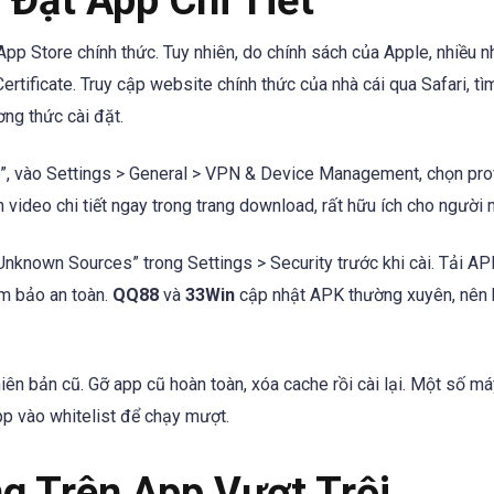
App Store chính thức. Tuy nhiên, do chính sách của Apple, nhiều n
tificate. Truy cập website chính thức của nhà cái qua Safari, tìm
ng thức cài đặt.
”, vào Settings > General > VPN & Device Management, chọn prof
video chi tiết ngay trong trang download, rất hữu ích cho người 
m Unknown Sources” trong Settings > Security trước khi cài. Tải AP
ảm bảo an toàn.
QQ88
và
33Win
cập nhật APK thường xuyên, nên 
iên bản cũ. Gỡ app cũ hoàn toàn, xóa cache rồi cài lại. Một số m
p vào whitelist để chạy mượt.
ng Trên App Vượt Trội