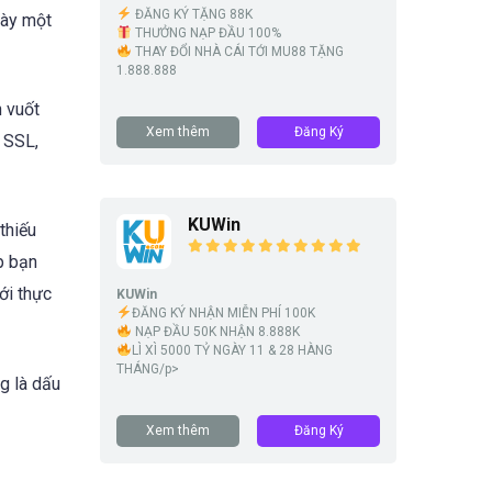
ĐĂNG KÝ TẶNG 88K
này một
THƯỞNG NẠP ĐẦU 100%
THAY ĐỔI NHÀ CÁI TỚI MU88 TẶNG
1.888.888
n vuốt
Xem thêm
Đăng Ký
ỉ SSL,
KUWin
thiếu
p bạn
ới thực
KUWin
ĐĂNG KÝ NHẬN MIỄN PHÍ 100K
NẠP ĐẦU 50K NHẬN 8.888K
LÌ XÌ 5000 TỶ NGÀY 11 & 28 HÀNG
THÁNG/p>
g là dấu
Xem thêm
Đăng Ký